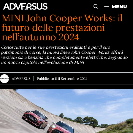
Vai
MENU
al
MINI John Cooper Works: il
contenuto
futuro delle prestazioni
nell’autunno 2024
Conosciuta per le sue prestazioni esaltanti e per il suo
patrimonio di corse, la nuova linea John Cooper Works offrirà
versioni sia a benzina che completamente elettriche, segnando
un nuovo capitolo nell’evoluzione di MINI
ADVERSUS
Pubblicato il
11 Settembre 2024