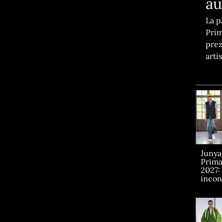
au
La p
Prim
prez
arti
Juny
Prima
2027:
incont