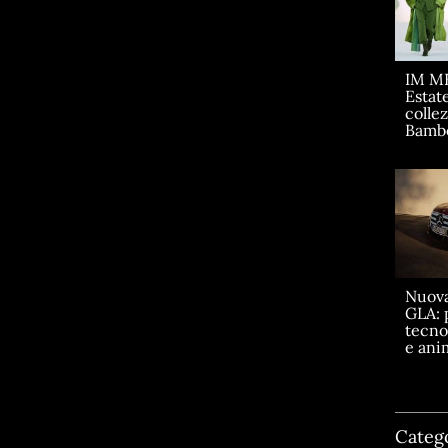
IM M
Estate
collez
Bamb
Nuov
GLA: 
tecno
e ani
Categ