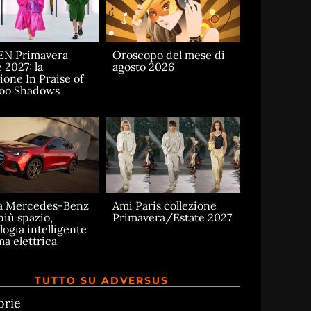
EN Primavera
Oroscopo del mese di
 2027: la
agosto 2026
ione In Praise of
oo Shadows
a Mercedes-Benz
Ami Paris collezione
più spazio,
Primavera/Estate 2027
logia intelligente
ma elettrica
TUTTO SU ADVERSUS
orie