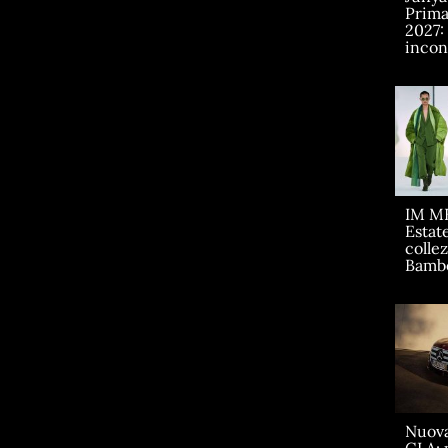
Prima
2027:
incont
IM M
Estate
collez
Bamb
Nuov