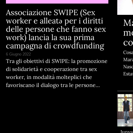
Associazione SWIPE (Sex
worker e alleatə per i diritti
Ma
delle persone che fanno sex
mo
work) lancia la sua prima
co
campagna di crowdfunding
Cosa
6 Giugno 2022
Mara
Tra gli obiettivi di SWIPE: la promozione
Nasc
di solidarietà e cooperazione tra sex
Esta
worker, in modalità molteplici che
favoriscano il dialogo tra le persone…
Juny