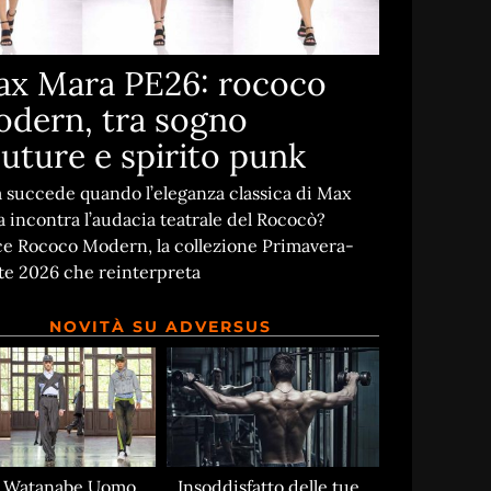
x Mara PE26: rococo
dern, tra sogno
uture e spirito punk
 succede quando l’eleganza classica di Max
 incontra l’audacia teatrale del Rococò?
e Rococo Modern, la collezione Primavera-
te 2026 che reinterpreta
NOVITÀ SU ADVERSUS
a Watanabe Uomo
Insoddisfatto delle tue