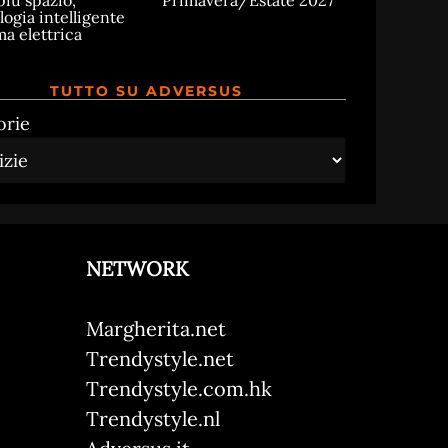
più spazio,
Primavera/Estate 2027
logia intelligente
ma elettrica
TUTTO SU ADVERSUS
orie
NETWORK
Margherita.net
Trendystyle.net
Trendystyle.com.hk
Trendystyle.nl