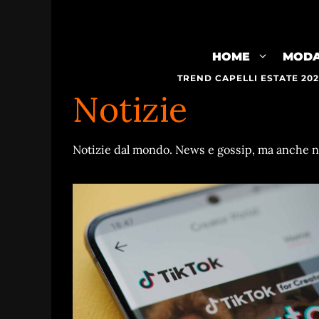
Vai
al
contenuto
HOME
MOD
TREND CAPELLI ESTATE 20
Notizie
Notizie dal mondo. News e gossip, ma anche noti