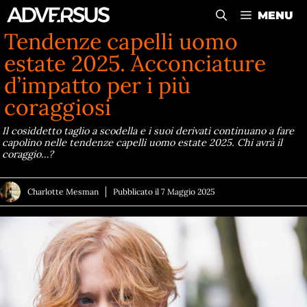
Vai
MENU
al
Tendenze capelli uomo
contenuto
estate 2025. Acconciature
d’impatto per i più
coraggiosi
Il cosiddetto taglio a scodella e i suoi derivati continuano a fare
capolino nelle tendenze capelli uomo estate 2025. Chi avrà il
coraggio…?
Charlotte Mesman
Pubblicato il
7 Maggio 2025