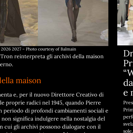
 2026 2027 – Photo courtesy of Balmain
Dr
ron reinterpreta gli archivi della maison
Pr
derno.
“W
della maison
da
e 
enta e, per il nuovo Direttore Creativo di
e proprie radici nel 1945, quando Pierre
Pres
Prim
un periodo di profondi cambiamenti sociali e
perf
 non significa indulgere nella nostalgia del
svel
n cui gli archivi possono dialogare con il
sole.