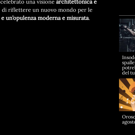
 celebrato una visione
architettonica e
e di riflettere un nuovo mondo per le
à e un’opulenza moderna e misurata
.
Insod
spall
potre
del t
Orosc
agost