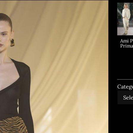
Ami P
Prima
Categ