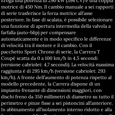
Eroga una potenza di 290 kW (394 CV) e una coppia
motrice di 450 Nm. Il cambio manuale a sei rapporti
di serie trasferisce la forza motrice all’asse
posteriore. In fase di scalata, è possibile selezionare
una funzione di apertura intermedia della valvola a
farfalla (auto-blip) per compensare
automaticamente e in modo specifico le differenze
di velocità tra il motore e il cambio. Con il
pacchetto Sport Chrono di serie, la Carrera T
Coupé scatta da 0 a 100 km/h in 4,5 secondi
(versione cabriolet: 4,7 secondi). La velocità massima
raggiunta è di 295 km/h (versione cabriolet: 293
km/h). A fronte dell’aumento di potenza rispetto al
modello precedente, la Carrera dispone di un
impianto frenante di dimensioni maggiori, con
dischi freno da 350 millimetri di diametro su tutto il
perimetro e pinze fisse a sei pistoncini all’anteriore.
In abbinamento all’isolamento interno ridotto e alla