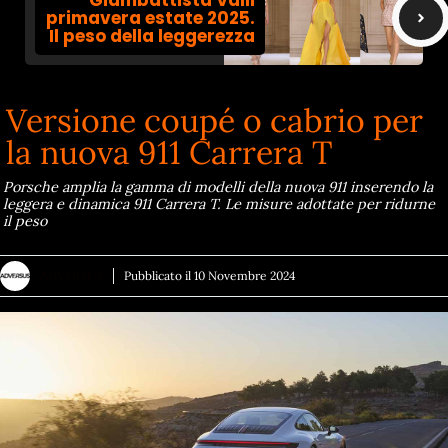
Giambattista Valli
primavera estate 2025.
Il peso della leggerezza
Versione coupé o cabrio per
la nuova 911 Carrera T
Porsche amplia la gamma di modelli della nuova 911 inserendo la
leggera e dinamica 911 Carrera T. Le misure adottate per ridurne
il peso
ADVERSUS
Pubblicato il
10 Novembre 2024