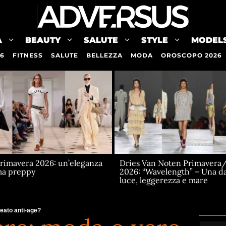
A
BEAUTY
SALUTE
STYLE
MODEL
26
FITNESS
SALUTE
BELLEZZA
MODA
OROSCOPO 2026
Primavera 2026: un’eleganza
Dries Van Noten Primavera/
ma preppy
2026: “Wavelength” – Una d
luce, leggerezza e mare
eato anti-age?