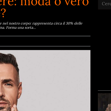
ere: moda o vero
Cerca
e?
e nel nostro corpo: rappresenta circa il 30% delle
erma. Forma una sorta…