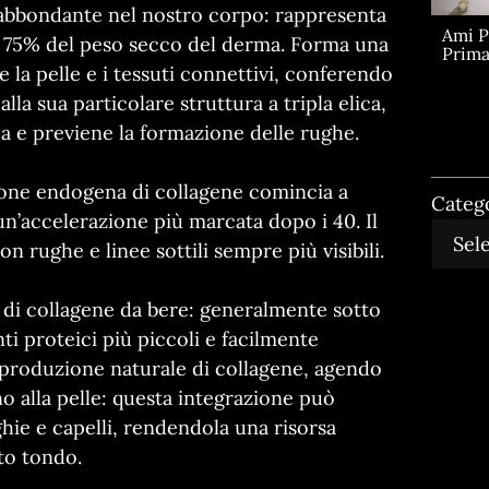
ù abbondante nel nostro corpo: rappresenta
Ami P
 al 75% del peso secco del derma. Forma una
Prima
e la pelle e i tessuti connettivi, conferendo
alla sua particolare struttura a tripla elica,
a e previene la formazione delle rughe.
zione endogena di collagene comincia a
Categ
un’accelerazione più marcata dopo i 40. Il
n rughe e linee sottili sempre più visibili.
i di collagene da bere: generalmente sotto
ti proteici più piccoli e facilmente
la produzione naturale di collagene, agendo
no alla pelle: questa integrazione può
hie e capelli, rendendola una risorsa
to tondo.