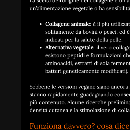
La scelta dell’origine del collagene è un 
un’alimentazione vegetale o ha sensibilità
Collagene animale
: è il più utiliz
solitamente da bovini o pesci, ed è r
indicati per la salute della pelle.
Alternativa vegetale
: il vero colla
esistono peptidi e formulazioni che
aminoacidi, estratti di soia ferme
batteri geneticamente modificati).
Sebbene le versioni vegane siano ancora 
stanno rapidamente guadagnando consens
più contenuto. Alcune ricerche prelimina
densità cutanea e la stimolazione di col
Funziona davvero? cosa dice 