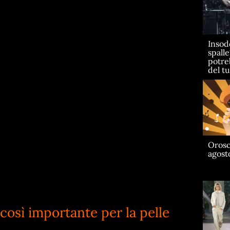
Insod
spall
potre
del t
Orosc
agost
 così importante per la pelle