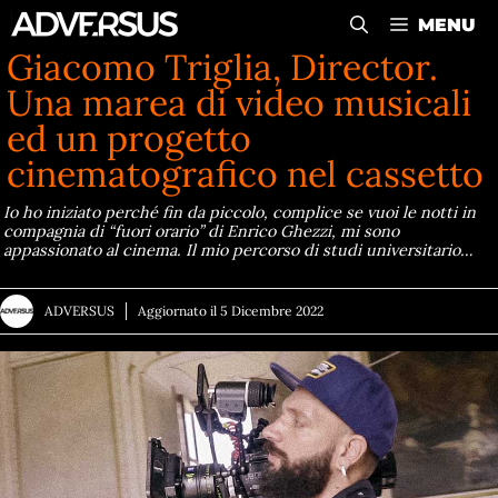
Vai
MENU
al
Giacomo Triglia, Director.
contenuto
Una marea di video musicali
ed un progetto
cinematografico nel cassetto
Io ho iniziato perché fin da piccolo, complice se vuoi le notti in
compagnia di “fuori orario” di Enrico Ghezzi, mi sono
appassionato al cinema. Il mio percorso di studi universitario…
ADVERSUS
Aggiornato il
5 Dicembre 2022