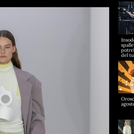
Insod
spall
potre
del t
Orosc
agost