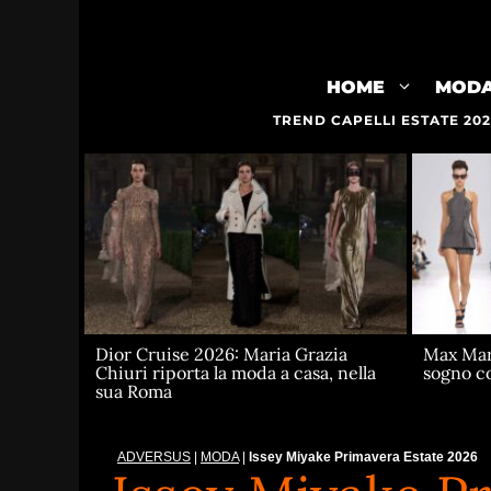
Vai
al
contenuto
HOME
MOD
TREND CAPELLI ESTATE 20
Dior Cruise 2026: Maria Grazia
Max Mar
Chiuri riporta la moda a casa, nella
sogno co
sua Roma
ADVERSUS
|
MODA
|
Issey Miyake Primavera Estate 2026