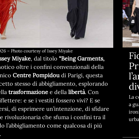
26 – Photo courtesy of Issey Miyake
Fi
ssey Miyake
, dal titolo
“Being Garments,
Pr
notico oltre i confini convenzionali della
l’
onico
Centre Pompidou
di Parigi, questa
cetto stesso di abbigliamento, esplorando
di
ella
trasformazione
e della
libertà
. Con
La c
lettere: e se i vestiti fossero vivi? E se
a gu
rsi, di esprimere un’intenzione, di sfidare
iron
ne rivoluzionaria che sfuma i confini tra il
urba
do l’abbigliamento come qualcosa di più
.