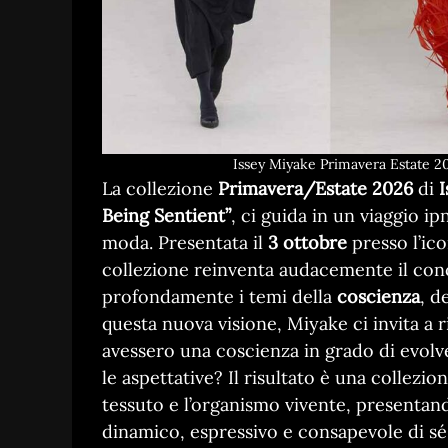
Issey Miyake Primavera Estate 20
La collezione
Primavera/Estate 2026
di
I
Being Sentient”
, ci guida in un viaggio ip
moda. Presentata il
3 ottobre
presso l’ic
collezione reinventa audacemente il con
profondamente i temi della
coscienza
, d
questa nuova visione, Miyake ci invita a rif
avessero una coscienza in grado di evolve
le aspettative? Il risultato è una collezio
tessuto e l’organismo vivente, presentan
dinamico, espressivo e consapevole di sé