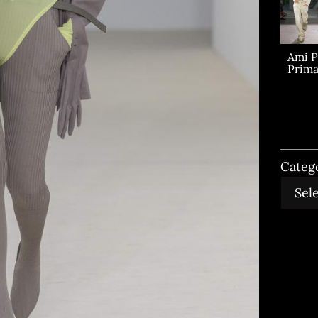
Ami P
Prima
Categ