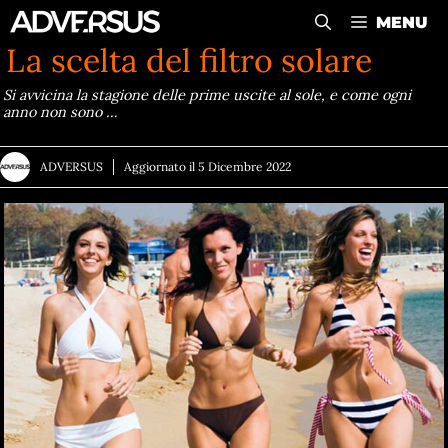
Vai
MENU
al
La scelta del filtro solare
contenuto
Si avvicina la stagione delle prime uscite al sole, e come ogni
anno non sono …
ADVERSUS
Aggiornato il
5 Dicembre 2022