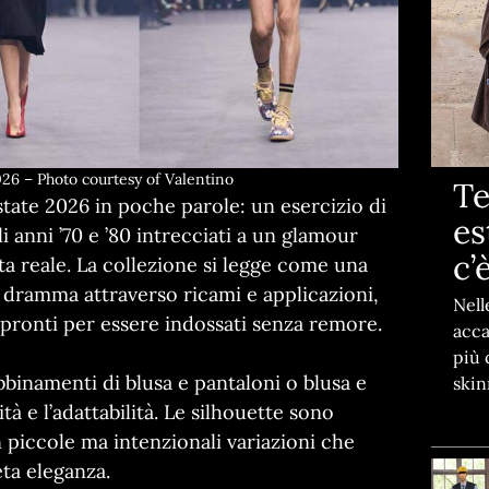
26 – Photo courtesy of Valentino
Te
state 2026 in poche parole: un esercizio di
es
i anni ’70 e ’80 intrecciati a un glamour
c’
vita reale. La collezione si legge come una
l dramma attraverso ricami e applicazioni,
Nell
 pronti per essere indossati senza remore.
acca
più 
bbinamenti di blusa e pantaloni o blusa e
skin
à e l’adattabilità. Le silhouette sono
n piccole ma intenzionali variazioni che
eta eleganza.