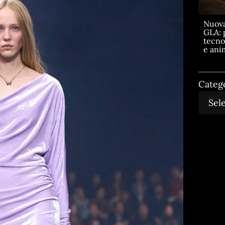
Nuov
GLA: 
tecno
e ani
Categ