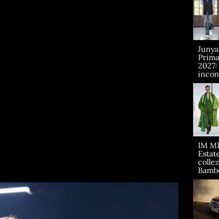
Juny
Prima
2027:
incont
IM M
Estate
collez
Bamb