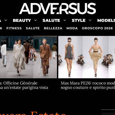
A
BEAUTY
SALUTE
STYLE
MODEL
26
FITNESS
SALUTE
BELLEZZA
MODA
OROSCOPO 2026
a: Officine Générale
Max Mara PE26: rococo mode
 un’estate parigina vista
sogno couture e spirito pun