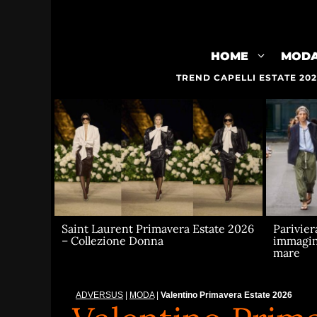
Vai
al
contenuto
HOME
MOD
TREND CAPELLI ESTATE 20
Saint Laurent Primavera Estate 2026
Parivier
– Collezione Donna
immagina
mare
ADVERSUS
|
MODA
|
Valentino Primavera Estate 2026