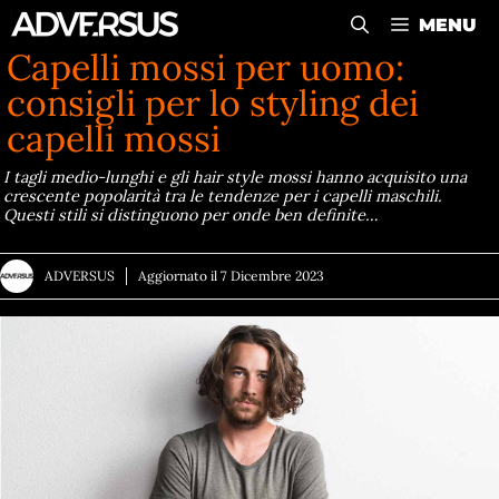
Vai
MENU
al
Capelli mossi per uomo:
contenuto
consigli per lo styling dei
capelli mossi
I tagli medio-lunghi e gli hair style mossi hanno acquisito una
crescente popolarità tra le tendenze per i capelli maschili.
Questi stili si distinguono per onde ben definite…
ADVERSUS
Aggiornato il
7 Dicembre 2023