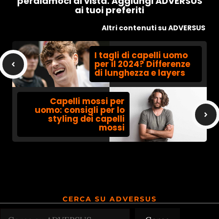
perdiamoci di vista. Aggiungi ADVERSUS
ai tuoi preferiti
Altri contenuti su ADVERSUS
I tagli di capelli uomo
per il 2024? Differenze
di lunghezza e layers
Capelli mossi per
uomo: consigli per lo
styling dei capelli
mossi
CERCA SU ADVERSUS
Cerca