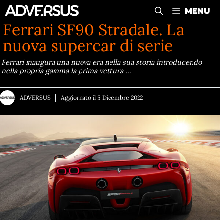
Vai
MENU
al
Ferrari SF90 Stradale. La
contenuto
nuova supercar di serie
Ferrari inaugura una nuova era nella sua storia introducendo
nella propria gamma la prima vettura …
ADVERSUS
Aggiornato il
5 Dicembre 2022