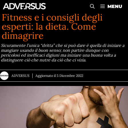
Vai
MENU
al
Fitness e i consigli degli
contenuto
esperti: la dieta. Come
dimagrire
Sicuramente l’unica “dritta” che si può dare è quella di iniziare a
mangiare usando il buon senso; non partire dunque con
pericolosi ed inefficaci digiuni ma iniziare una buona volta a
distinguere ciò che nutre da ciò che ci vizia.
ADVERSUS
Aggiornato il
5 Dicembre 2022