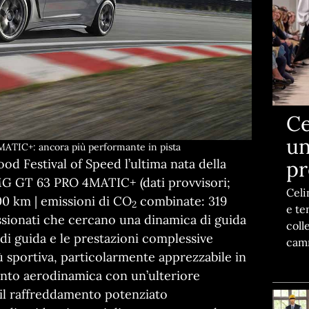
Ce
un
IC+: ancora più performante in pista
pr
Festival of Speed l’ultima nata della
G GT 63 PRO 4MATIC+ (dati provvisori;
Celi
0 km | emissioni di CO
combinate: 319
2
e te
assionati che cercano una dinamica di guida
coll
 di guida e le prestazioni complessive
camm
ù sportiva, particolarmente apprezzabile in
unto aerodinamica con un’ulteriore
 il raffreddamento potenziato