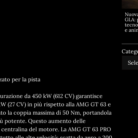
Nuov
GLA: 
tecno
e ani
Categ
ato per la pista
igurazione da 450 kW (612 CV) garantisce
W (27 CV) in più rispetto alla AMG GT 63 e
ato la coppia massima di 50 Nm, portandola
iù potente. Questo aumento delle
la centralina del motore. La AMG GT 63 PRO
tutto alle alte velocità: scatta da zero a 200