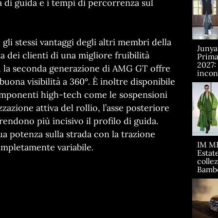
di guida e i tempi di percorrenza sul
gli stessi vantaggi degli altri membri della
Juny
 dei clienti di una migliore fruibilità
Prima
2027:
e, la seconda generazione di AMG GT offre
incont
ona visibilità a 360°. È inoltre disponibile
omponenti high-tech come le sospensioni
ione attiva del rollio, l’asse posteriore
rendono più incisivo il profilo di guida.
ua potenza sulla strada con la trazione
IM M
pletamente variabile.
Estate
collez
Bamb