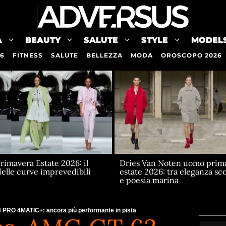
A
BEAUTY
SALUTE
STYLE
MODEL
26
FITNESS
SALUTE
BELLEZZA
MODA
OROSCOPO 2026
imavera Estate 2026: il
Dries Van Noten uomo prim
delle curve imprevedibili
estate 2026: tra eleganza s
e poesia marina
PRO 4MATIC+: ancora più performante in pista