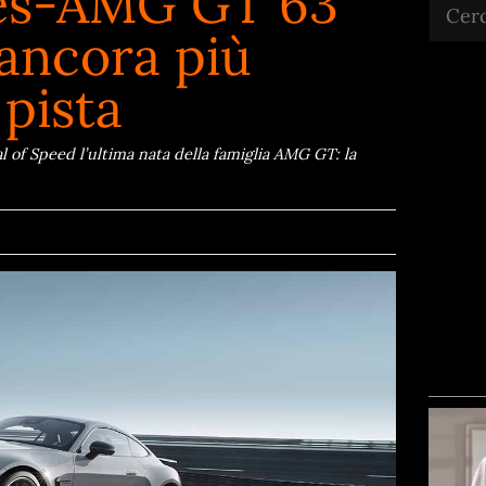
es-AMG GT 63
Cerca
ancora più
pista
f Speed l’ultima nata della famiglia AMG GT: la