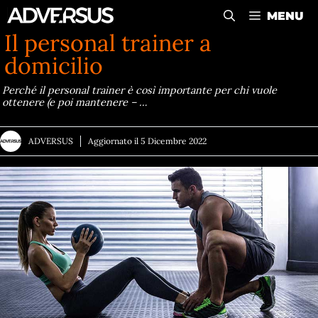
Vai
MENU
al
Il personal trainer a
contenuto
domicilio
Perché il personal trainer è così importante per chi vuole
ottenere (e poi mantenere – …
ADVERSUS
Aggiornato il
5 Dicembre 2022