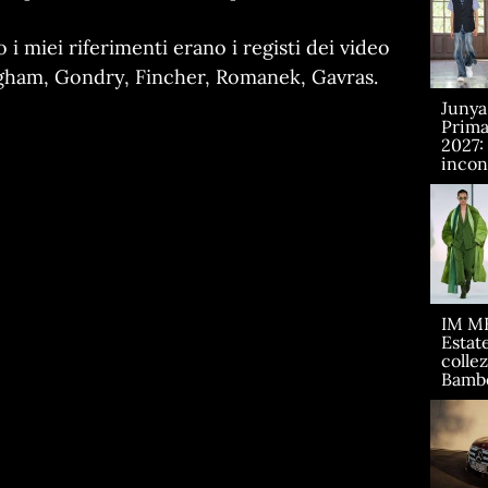
o i miei riferimenti erano i registi dei video
gham, Gondry, Fincher, Romanek, Gavras.
Juny
Prima
2027:
incont
IM M
Estate
collez
Bamb