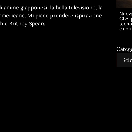
 anime giapponesi, la bella televisione, la
Nuov
 americane. Mi piace prendere ispirazione
GLA: 
ch e Britney Spears.
tecno
e ani
Categ