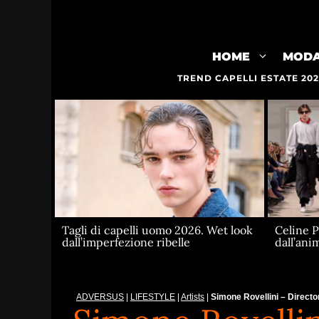
Vai
al
contenuto
HOME
MOD
TREND CAPELLI ESTATE 20
Celine 
Tagli di capelli uomo 2026. Wet look
dall’ani
dall’imperfezione ribelle
ADVERSUS
|
LIFESTYLE
|
Artists
|
Simone Rovellini – Directo