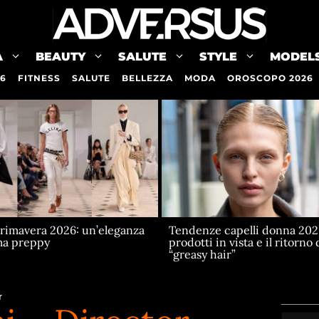
A
BEAUTY
SALUTE
STYLE
MODEL
26
FITNESS
SALUTE
BELLEZZA
MODA
OROSCOPO 2026
Primavera 2026: un’eleganza
Tendenze capelli donna 202
ma preppy
prodotti in vista e il ritorno 
“greasy hair”
r