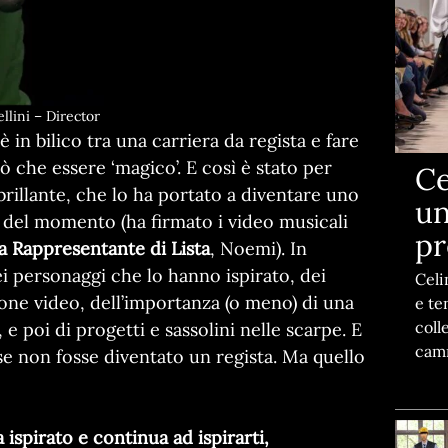
lini – Director
 in bilico tra una carriera da regista e fare
ò che essere ‘magico’. E così è stato per
Ce
brillante, che lo ha portato a diventare uno
un
ti del momento (ha firmato i video musicali
pr
a Rappresentante di Lista
, Noemi). In
i personaggi che lo hanno ispirato, dei
Celi
one video, dell’importanza (o meno) di una
e te
coll
e poi di progetti e sassolini nelle scarpe. E
camm
se non fosse diventato un regista. Ma quello
 ispirato e continua ad ispirarti,