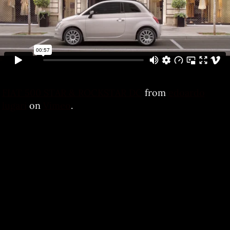
FIAT 500 STAR & ROCKSTAR DC
from
edoardo
lugari
on
Vimeo
.