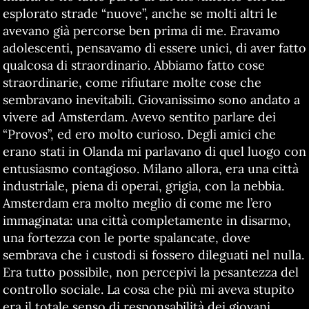
esplorato strade “nuove”, anche se molti altri le
avevano già percorse ben prima di me. Eravamo
adolescenti, pensavamo di essere unici, di aver fatto
qualcosa di straordinario. Abbiamo fatto cose
straordinarie, come rifiutare molte cose che
sembravano inevitabili. Giovanissimo sono andato a
vivere ad Amsterdam. Avevo sentito parlare dei
“Provos”, ed ero molto curioso. Degli amici che
erano stati in Olanda mi parlavano di quel luogo con
entusiasmo contagioso. Milano allora, era una città
industriale, piena di operai, grigia, con la nebbia.
Amsterdam era molto meglio di come me l’ero
immaginata: una città completamente in disarmo,
una fortezza con le porte spalancate, dove
sembrava che i custodi si fossero dileguati nel nulla.
Era tutto possibile, non percepivi la pesantezza del
controllo sociale. La cosa che più mi aveva stupito
era il totale senso di responsabilità dei giovani