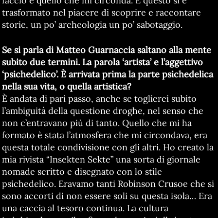
faccio e quello che mi circonda. E questo si è
trasformato nel piacere di scoprire e raccontare
storie, un po’ archeologia un po’ sabotaggio.
Se si parla di Matteo Guarnaccia saltano alla mente
subito due termini. La parola ‘artista’ e l’aggettivo
‘psichedelico’. È arrivata prima la parte psichedelica
nella sua vita, o quella artistica?
È andata di pari passo, anche se toglierei subito
l’ambiguità della questione droghe, nel senso che
non c’entravano più di tanto. Quello che mi ha
formato è stata l’atmosfera che mi circondava, era
questa totale condivisione con gli altri. Ho creato la
mia rivista “Insekten Sekte” una sorta di giornale
nomade scritto e disegnato con lo stile
psichedelico. Eravamo tanti Robinson Crusoe che si
sono accorti di non essere soli su questa isola… Era
una caccia al tesoro continua. La cultura