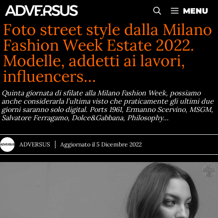
Vai
MENU
al
Foto street style dalla Milano
contenuto
Fashion Week Estate 2022.
Modelle, addetti ai lavori,
influencers…
Quinta giornata di sfilate alla Milano Fashion Week, possiamo
anche considerarla l’ultima visto che praticamente gli ultimi due
giorni saranno solo digital. Ports 1961, Ermanno Scervino, MSGM,
Salvatore Ferragamo, Dolce&Gabbana, Philosophy…
ADVERSUS
Aggiornato il
5 Dicembre 2022