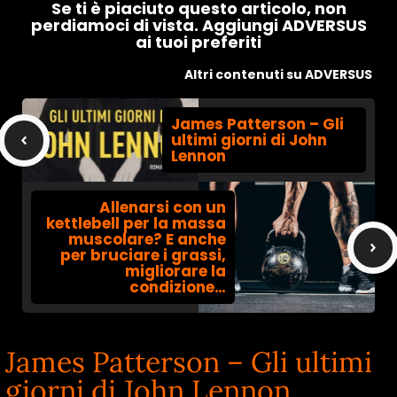
Se ti è piaciuto questo articolo, non
perdiamoci di vista. Aggiungi ADVERSUS
ai tuoi preferiti
Altri contenuti su ADVERSUS
James Patterson – Gli
ultimi giorni di John
Lennon
Allenarsi con un
kettlebell per la massa
muscolare? E anche
per bruciare i grassi,
migliorare la
condizione…
James Patterson – Gli ultimi
giorni di John Lennon