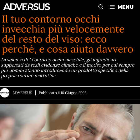
Vai
MENU
al
Il tuo contorno occhi
contenuto
invecchia più velocemente
del resto del viso: ecco
perché, e cosa aiuta davvero
La scienza del contorno occhi maschile, gli ingredienti
supportati da reali evidenze cliniche e il motivo per cui sempre
più uomini stanno introducendo un prodotto specifico nella
propria routine mattutina
ADVERSUS
Pubblicato il
10 Giugno 2026