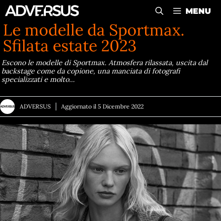
Vai
MENU
al
Le modelle da Sportmax.
contenuto
Sfilata estate 2023
Escono le modelle di Sportmax. Atmosfera rilassata, uscita dal
backstage come da copione, una manciata di fotografi
specializzati e molto…
ADVERSUS
Aggiornato il
5 Dicembre 2022