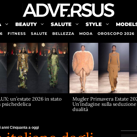
A
BEAUTY
SALUTE
STYLE
MODEL
26
FITNESS
SALUTE
BELLEZZA
MODA
OROSCOPO 2026
X: un’estate 2026 in stato
Mugler Primavera Estate 20
a psichedelica
Un’indagine sulla seduzione 
dualità
li anni Cinquanta a oggi