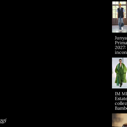
Juny
Prima
2027:
incont
IM M
Estate
collez
Bamb
ggi