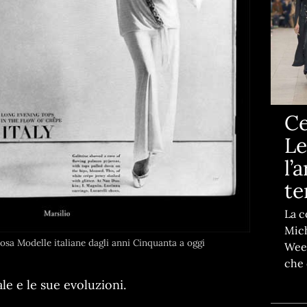
Ce
Le
l’
t
La c
Mich
osa Modelle italiane dagli anni Cinquanta a oggi
Week
che 
le e le sue evoluzioni.