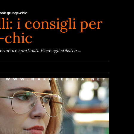
 look grunge-chic
: i consigli per
-chic
rmente spettinati. Piace agli stilisti e …