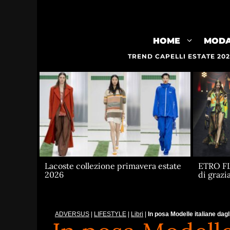
Vai
al
contenuto
HOME
MOD
TREND CAPELLI ESTATE 20
Lacoste collezione primavera estate
ETRO FLU
2026
di grazi
ADVERSUS
|
LIFESTYLE
|
Libri
|
In posa Modelle italiane dag