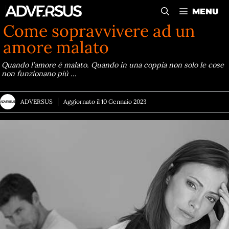
Vai
MENU
al
Come sopravvivere ad un
contenuto
amore malato
Quando l’amore è malato. Quando in una coppia non solo le cose
non funzionano più …
ADVERSUS
Aggiornato il
10 Gennaio 2023