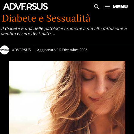
Vai
MENU
al
Diabete e Sessualità
contenuto
Il diabete è una delle patologie croniche a più alta diffusione e
sembra essere destinato …
ADVERSUS
Aggiornato il
5 Dicembre 2022