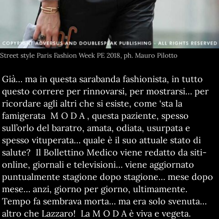
Street style Paris Fashion Week PE 2018, ph. Mauro Pilotto
Già… ma in questa sarabanda fashionista, in tutto
questo correre per rinnovarsi, per mostrarsi… per
ricordare agli altri che si esiste, come ‘sta la
famigerata M O D A , questa paziente, spesso
sull’orlo del baratro, amata, odiata, usurpata e
spesso vituperata… quale è il suo attuale stato di
salute? Il Bollettino Medico viene redatto da siti-
online, giornali e televisioni… viene aggiornato
puntualmente stagione dopo stagione… mese dopo
mese… anzi, giorno per giorno, ultimamente.
Tempo fa sembrava morta… ma era solo svenuta…
altro che Lazzaro! La M O D A è viva e vegeta.