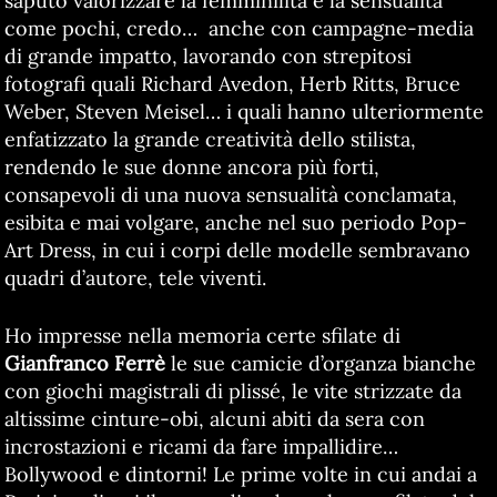
saputo valorizzare la femminilità e la sensualità
come pochi, credo… anche con campagne-media
di grande impatto, lavorando con strepitosi
fotografi quali Richard Avedon, Herb Ritts, Bruce
Weber, Steven Meisel… i quali hanno ulteriormente
enfatizzato la grande creatività dello stilista,
rendendo le sue donne ancora più forti,
consapevoli di una nuova sensualità conclamata,
esibita e mai volgare, anche nel suo periodo Pop-
Art Dress, in cui i corpi delle modelle sembravano
quadri d’autore, tele viventi.
Ho impresse nella memoria certe sfilate di
Gianfranco Ferrè
le sue camicie d’organza bianche
con giochi magistrali di plissé, le vite strizzate da
altissime cinture-obi, alcuni abiti da sera con
incrostazioni e ricami da fare impallidire…
Bollywood e dintorni! Le prime volte in cui andai a