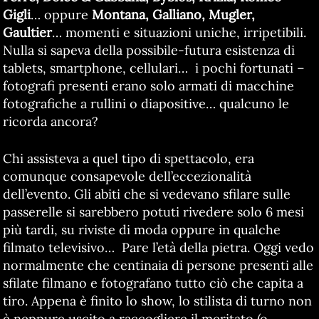
Gigli
… oppure
Montana, Galliano, Mugler,
Gaultier
… momenti e situazioni uniche, irripetibili.
Nulla si sapeva della possibile-futura esistenza di
tablets, smartphone, cellulari… i pochi fortunati –
fotografi presenti erano solo armati di macchine
fotografiche a rullini o diapositive… qualcuno le
ricorda ancora?
Chi assisteva a quel tipo di spettacolo, era
comunque consapevole dell’eccezionalità
dell’evento. Gli abiti che si vedevano sfilare sulle
passerelle si sarebbero potuti rivedere solo 6 mesi
più tardi, su riviste di moda oppure in qualche
filmato televisivo… Pare l’età della pietra. Oggi vedo
normalmente che centinaia di persone presenti alle
sfilate filmano e fotografano tutto ciò che capita a
tiro. Appena è finito lo show, lo stilista di turno non
è neppure uscito a raccogliere il meritato (o