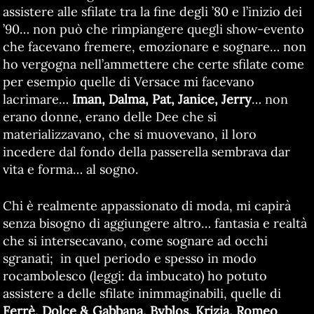
assistere alle sfilate tra la fine degli ’80 e l’inizio dei
’90… non può che rimpiangere quegli show-evento
che facevano fremere, emozionare e sognare… non
ho vergogna nell’ammettere che certe sfilate come
per esempio quelle di Versace mi facevano
lacrimare…
Iman, Dalma, Pat, Janice, Jerry
… non
erano donne, erano delle Dee che si
materializzavano, che si muovevano, il loro
incedere dal fondo della passerella sembrava dar
vita e forma… al sogno.
Chi è realmente appassionato di moda, mi capirà
senza bisogno di aggiungere altro… fantasia e realtà
che si intersecavano, come sognare ad occhi
sgranati; in quel periodo e spesso in modo
rocambolesco (leggi: da imbucato) ho potuto
assistere a delle sfilate inimmaginabili, quelle di
Ferrè, Dolce & Gabbana, Byblos, Krizia, Romeo