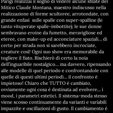
Parigi realizzai il sogno di vedere alcune sfilate del
Mitico Claude Montana, maestro indiscusso nella
realizzazione di forme scultoree, arrotondate, con
grande enfasi sulle spalle con super-spalline (le
tanto vituperate spalle-imbottite); le sue donne
sembravano eroine da fumetto, meravigliose ed
eteree, con make-up ed acconciature spaziali… di
certo per strada non si sarebbero incrociate,
creature così! Ogni suo show era memorabile da
togliere il fiato. Rischierò di certo la noia
dell’inguaribile nostalgico… ma davvero, ripensando
alle modelle di quel periodo e confrontandole con
quelle di questi ultimi periodi… il confronto è
impietoso! Chiaro che TUTTO è cambiato,
ovviamente ogni cosa è destinata ad evolvere… i
mood, i parametri estetici. Il sistema-moda stesso
viene scosso continuamente da varianti e variabili
impazzite e oscillazioni di gusto. Il cambiamento è