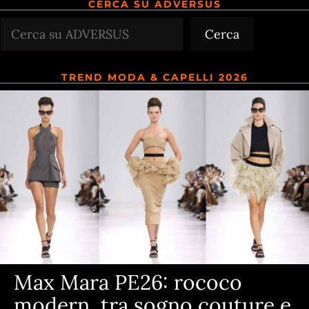
CERCA SU ADVERSUS
Cerca
Cerca
TREND MODA & CAPELLI 2026
Max Mara PE26: rococo
modern, tra sogno couture e