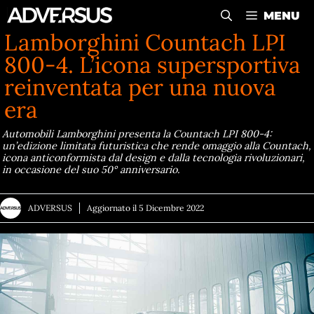
Vai
MENU
al
Lamborghini Countach LPI
contenuto
800-4. L’icona supersportiva
reinventata per una nuova
era
Automobili Lamborghini presenta la Countach LPI 800-4:
un’edizione limitata futuristica che rende omaggio alla Countach,
icona anticonformista dal design e dalla tecnologia rivoluzionari,
in occasione del suo 50° anniversario.
ADVERSUS
Aggiornato il
5 Dicembre 2022