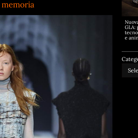
a memoria
Nuov
GLA: 
tecno
e ani
Categ