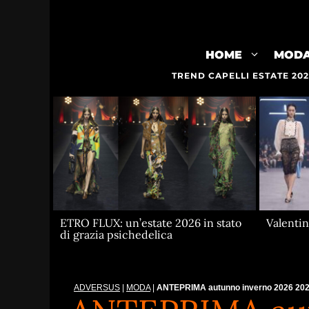
Vai
al
contenuto
HOME
MOD
TREND CAPELLI ESTATE 20
ETRO FLUX: un’estate 2026 in stato
Valenti
di grazia psichedelica
ADVERSUS
|
MODA
|
ANTEPRIMA autunno inverno 2026 2027