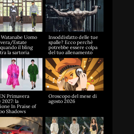
a Watanabe Uomo
Insoddisfatto delle tue
vera/Estate
spalle? Ecco perchè
 quando il bling
potrebbe essere colpa
ra la sartoria
del tuo allenamento
EN Primavera
Oroscopo del mese di
 2027: la
agosto 2026
ione In Praise of
oo Shadows