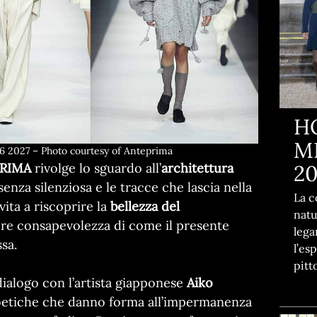
H
MI
2027 – Photo courtesy of Anteprima
RIMA
rivolge lo sguardo all’
architettura
2
enza silenziosa e le tracce che lascia nella
La c
ita a riscoprire la
bellezza del
natu
re consapevolezza di come il presente
lega
sa.
l’es
pitt
 dialogo con l’artista giapponese
Aiko
 poetiche che danno forma all’impermanenza