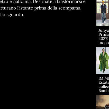
etro e naftalina. Destinate a trasformarsi e
tturano l’istante prima della scomparsa,
llo sguardo.
Juny
Prima
2027:
incont
IM M
Estate
collez
Bamb